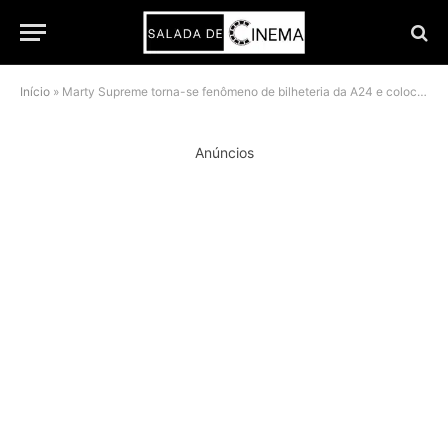
Início
»
Marty Supreme torna-se fenômeno de bilheteria da A24 e coloca Timothée Chalamet na mira do Oscar
Anúncios