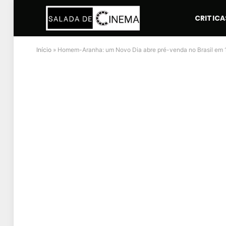
CRITICA
Início
»
Homem-Aranha: um Novo Dia abre pré-venda no Brasil em 