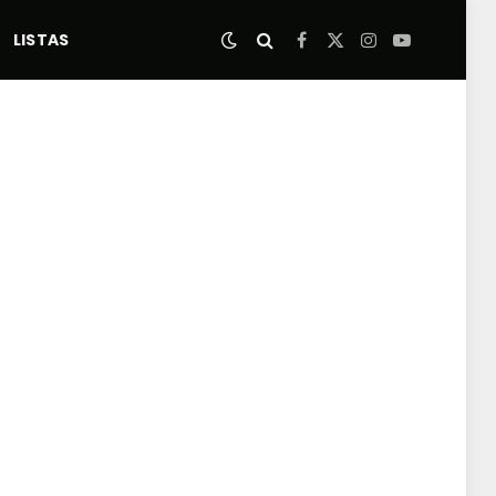
LISTAS
Facebook
X
Instagram
YouTube
(Twitter)