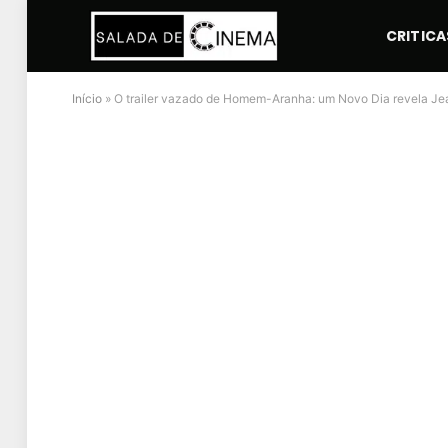
CRITICA
Início
»
O trailer vazado de Homem-Aranha: um Novo Dia revela Je