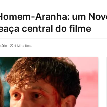
e Homem-Aranha: um Novo
aça central do filme
ário
4 Mins Read