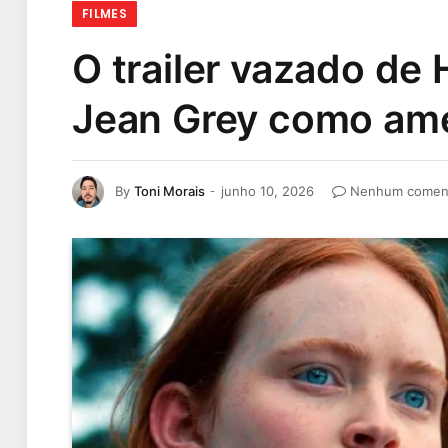
FILMES
O trailer vazado d
Jean Grey como ame
By
Toni Morais
junho 10, 2026
Nenhum coment