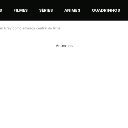
S
FILMES
SÉRIES
ANIMES
QUADRINHOS
an Grey como ameaça central do filme
Anúncios