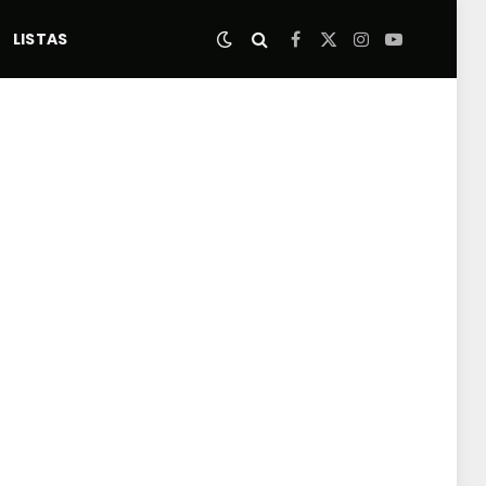
LISTAS
Facebook
X
Instagram
YouTube
(Twitter)