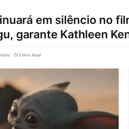
inuará em silêncio no fi
gu, garante Kathleen Ke
tário
5 Mins Read