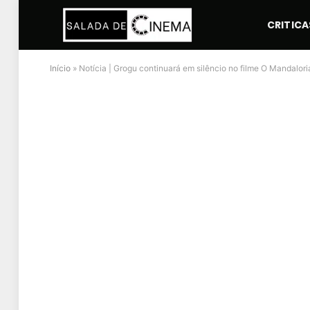
CRITICA
Início
»
Notícia | Grogu continuará em silêncio no filme O Mandalo