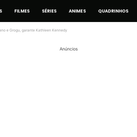
S
FILMES
SÉRIES
ANIMES
QUADRINHOS
riano e Grogu, garante Kathleen Kennedy
Anúncios