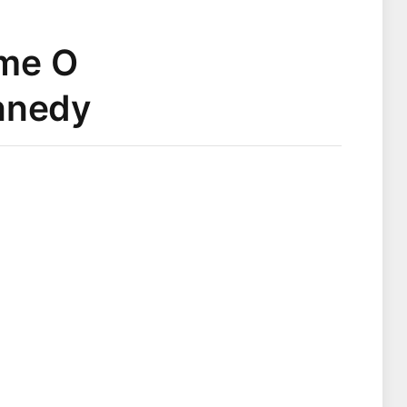
lme O
nnedy