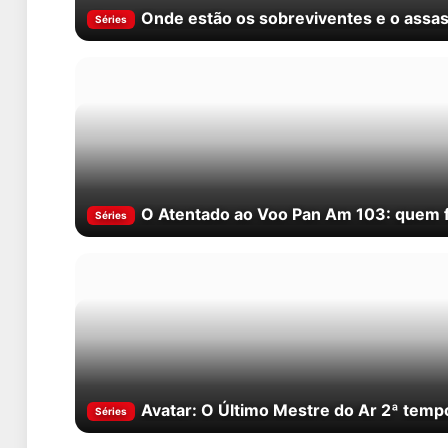
Onde estão os sobreviventes e o assas
Séries
O Atentado ao Voo Pan Am 103: quem foi
Séries
Avatar: O Último Mestre do Ar 2ª tempo
Séries