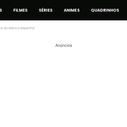
S
FILMES
SÉRIES
ANIMES
QUADRINHOS
rça do elenco espanhol
Anúncios