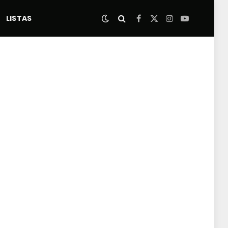
LISTAS
Facebook
X
Instagram
YouTube
(Twitter)