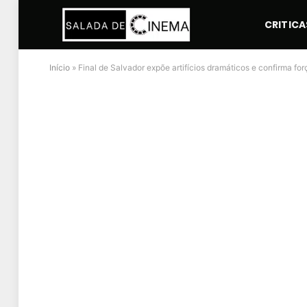
CRITICA
Início
»
Final de Salvador expõe artifícios dramáticos e confirma fo