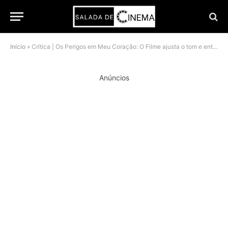
Início
»
Crítica | Os Perigos em Meu Coração: O Filme ajusta o tom e entrega romance sem enrolação
Anúncios