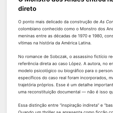
direto
O ponto mais delicado da construção de
As Cor
colombiano conhecido como o Monstro dos An
meninas entre as décadas de 1970 e 1980, cons
vítimas na história da América Latina.
No romance de Sobczak, o assassino fictício r
referência direta ao caso López. A autora, no 
modelo psicológico ou biográfico para o perso
específicos do caso real foram incorporados, m
trajetória próprios. Esse é um detalhe importa
uma reconstituição documental — não é isso qu
Essa distinção entre “inspiração indireta” e “b
Quando um thriller se apresenta como ficção com