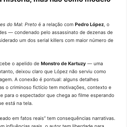
es do Mal: Preto
é a relação com
Pedro López
, o
des — condenado pelo assassinato de dezenas de
iderado um dos serial killers com maior número de
ecebe o apelido de
Monstro de Kartuzy
— uma
entanto, deixou claro que López não serviu como
nagem. A conexão é pontual: alguns detalhes
as o criminoso fictício tem motivações, contexto e
nte para o espectador que chega ao filme esperando
e está na tela.
aseado em fatos reais” tem consequências narrativas.
 influências reais, o autor tem liberdade para