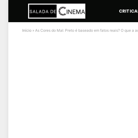
CRITICA
Início
»
As Cores do Mal: Preto é baseado em fatos reais? O que a a