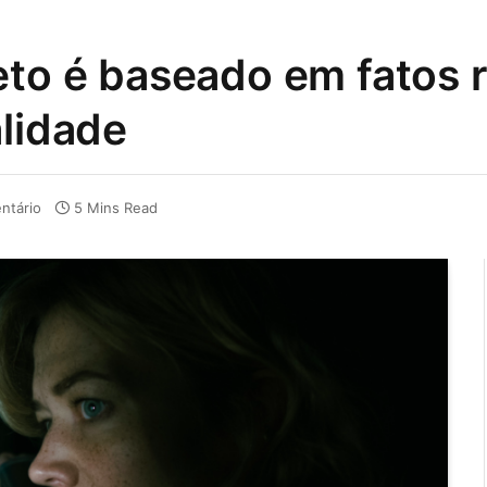
eto é baseado em fatos 
alidade
ntário
5 Mins Read