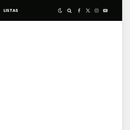
LISTAS
Facebook
X
Instagram
YouTube
(Twitter)