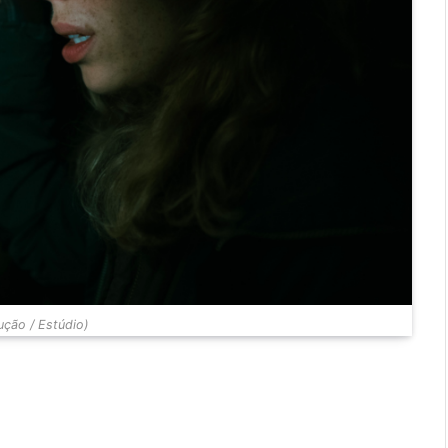
ção / Estúdio)