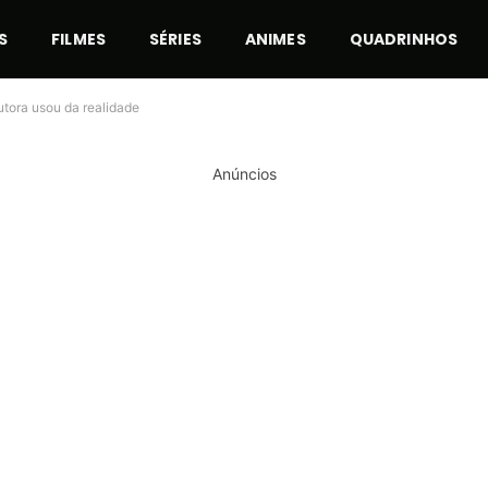
S
FILMES
SÉRIES
ANIMES
QUADRINHOS
utora usou da realidade
Anúncios