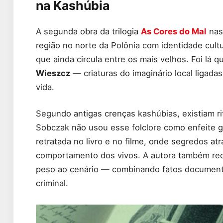
na Kashúbia
A segunda obra da trilogia
As Cores do Mal
nas
região no norte da Polônia com identidade cultur
que ainda circula entre os mais velhos. Foi lá 
Wieszcz
— criaturas do imaginário local ligada
vida.
Segundo antigas crenças kashúbias, existiam rit
Sobczak não usou esse folclore como enfeite gó
retratada no livro e no filme, onde segredos 
comportamento dos vivos. A autora também recor
peso ao cenário — combinando fatos documenta
criminal.