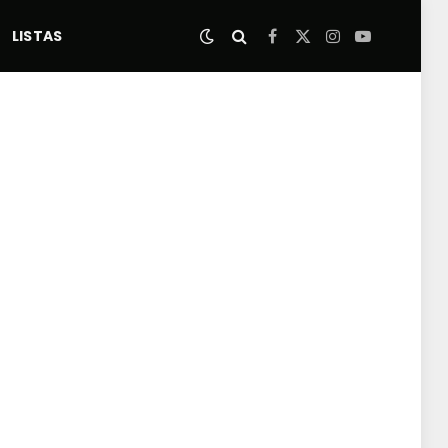
LISTAS
Facebook
X
Instagram
YouTube
(Twitter)