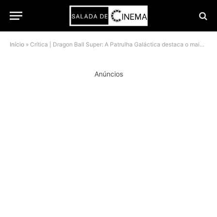
Início
»
Crítica | Dragon Ball Super: A Patrulha Galáctica destaca o maior erro de Goku
Anúncios