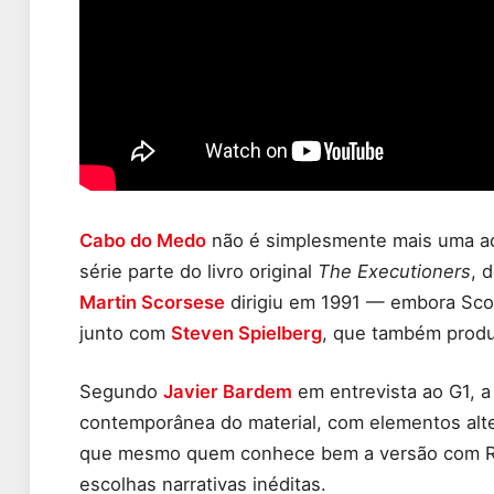
Cabo do Medo
não é simplesmente mais uma ada
série parte do livro original
The Executioners
, 
Martin Scorsese
dirigiu em 1991 — embora Sco
junto com
Steven Spielberg
, que também produz
Segundo
Javier Bardem
em entrevista ao G1, a
contemporânea do material, com elementos alter
que mesmo quem conhece bem a versão com Ro
escolhas narrativas inéditas.