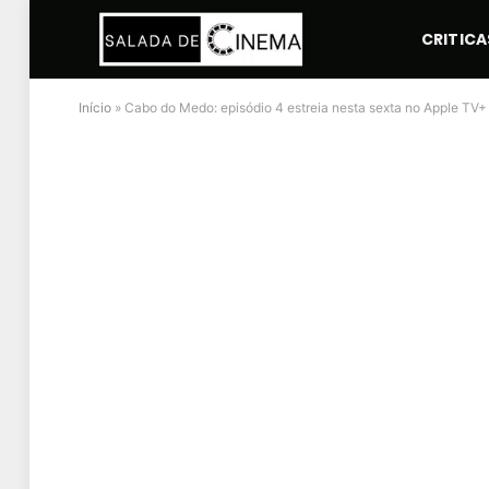
CRITICA
Início
»
Cabo do Medo: episódio 4 estreia nesta sexta no Apple TV+ 