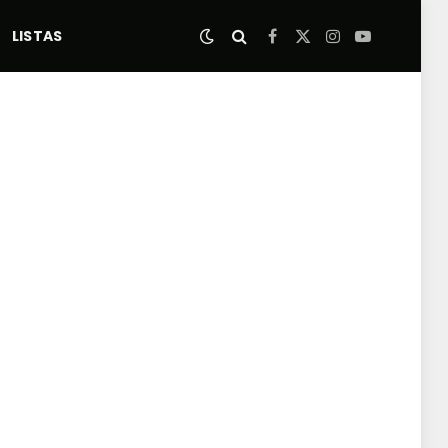
LISTAS
Facebook
X
Instagram
YouTube
(Twitter)