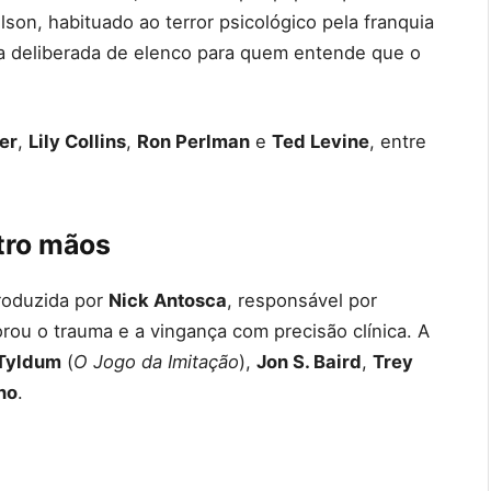
lson, habituado ao terror psicológico pela franquia
 deliberada de elenco para quem entende que o
er
,
Lily Collins
,
Ron Perlman
e
Ted Levine
, entre
atro mãos
produzida por
Nick Antosca
, responsável por
rou o trauma e a vingança com precisão clínica. A
Tyldum
(
O Jogo da Imitação
),
Jon S. Baird
,
Trey
no
.