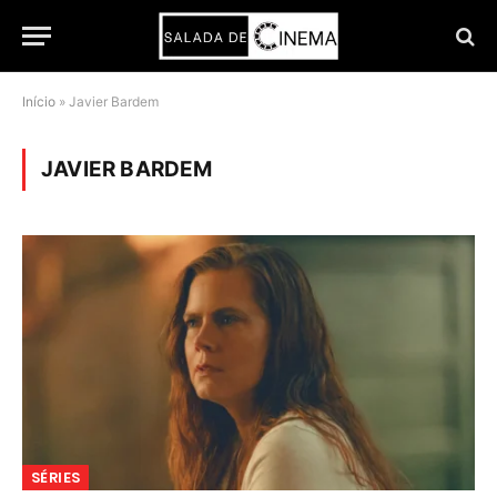
Início
»
Javier Bardem
JAVIER BARDEM
SÉRIES