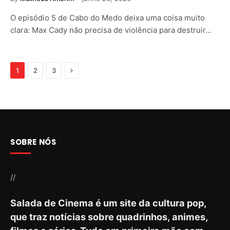
O episódio 5 de Cabo do Medo deixa uma coisa muito
clara: Max Cady não precisa de violência para destruir…
Next
1
2
3
SOBRE NÓS
//
Salada de Cinema é um site da cultura pop,
que traz notícias sobre quadrinhos, animes,