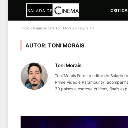
CRITICA
Início
»
Arquivos para Toni Morais
»
Página 44
AUTOR:
TONI MORAIS
Toni Morais
Toni Morais Ferreira editor do Salada 
Prime Video e Paramount+, acompanha e
30 países e escreve críticas, finais ex