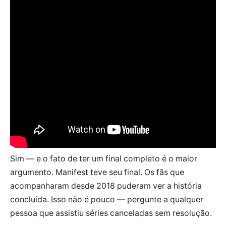
Sim — e o fato de ter um final completo é o maior
argumento. Manifest teve seu final. Os fãs que
acompanharam desde 2018 puderam ver a história
concluída. Isso não é pouco — pergunte a qualquer
pessoa que assistiu séries canceladas sem resolução.