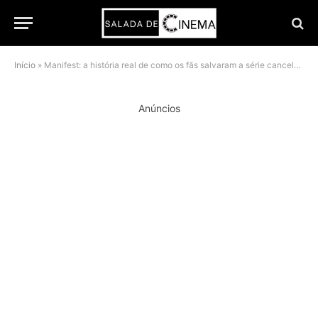
Início
»
Manifest: a história real de como os fãs salvaram a série cancelada
Anúncios