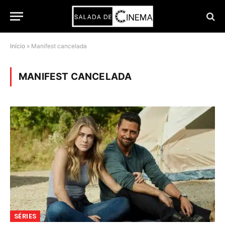
Início
»
Manifest cancelada
MANIFEST CANCELADA
SÉRIES