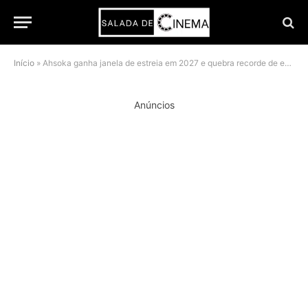
Início
»
Ahsoka ganha janela de estreia em 2027 e quebra recorde de espera do MandoVerse
Anúncios