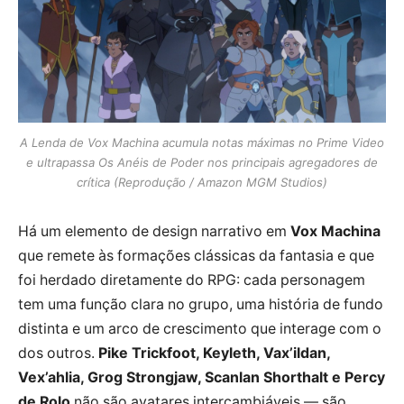
A Lenda de Vox Machina acumula notas máximas no Prime Video
e ultrapassa Os Anéis de Poder nos principais agregadores de
crítica (Reprodução / Amazon MGM Studios)
Há um elemento de design narrativo em
Vox Machina
que remete às formações clássicas da fantasia e que
foi herdado diretamente do RPG: cada personagem
tem uma função clara no grupo, uma história de fundo
distinta e um arco de crescimento que interage com o
dos outros.
Pike Trickfoot, Keyleth, Vax’ildan,
Vex’ahlia, Grog Strongjaw, Scanlan Shorthalt e Percy
de Rolo
não são avatares intercambiáveis — são