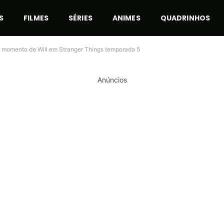
S
FILMES
SÉRIES
ANIMES
QUADRINHOS
e momento de Will em Stranger Things temporada 5
Anúncios