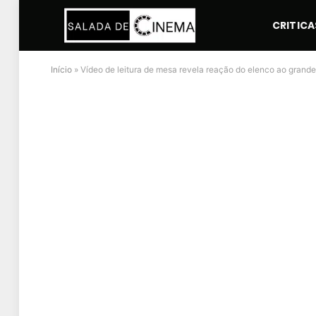
CRITICA
Início
»
Vídeo de leitura de mesa revela reação do elenco ao grand