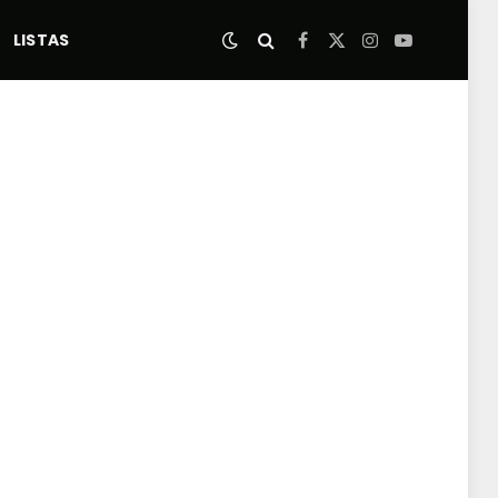
LISTAS
Facebook
X
Instagram
YouTube
(Twitter)