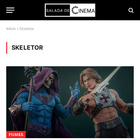
Início
»
Skeletor
SKELETOR
FILMES