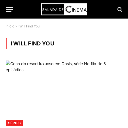
Início
»
I Will Find You
I WILL FIND YOU
SÉRIES