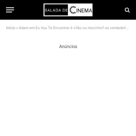
Início
»
Adam em Eu Vou Te Encontrar é vilão ou mocinho? as verdadeiras lealdades do personagem
Anúncios