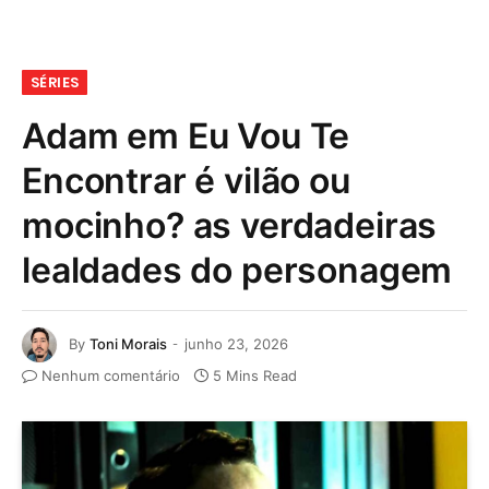
SÉRIES
Adam em Eu Vou Te
Encontrar é vilão ou
mocinho? as verdadeiras
lealdades do personagem
By
Toni Morais
junho 23, 2026
Nenhum comentário
5 Mins Read