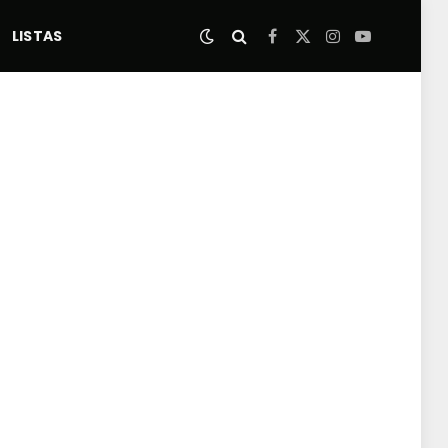
LISTAS
Facebook
X
Instagram
YouTube
(Twitter)