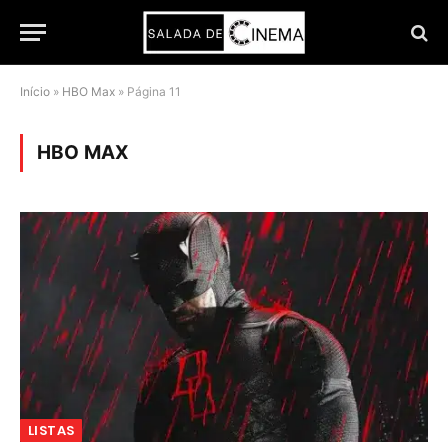
Início
»
HBO Max
»
Página 11
HBO MAX
LISTAS