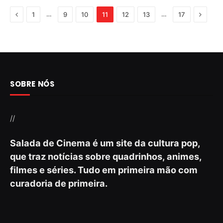
Previous
Next
…
…
1
9
10
11
12
13
17
SOBRE NÓS
//
Salada de Cinema é um site da cultura pop,
que traz notícias sobre quadrinhos, animes,
filmes e séries. Tudo em primeira mão com
curadoria de primeira.