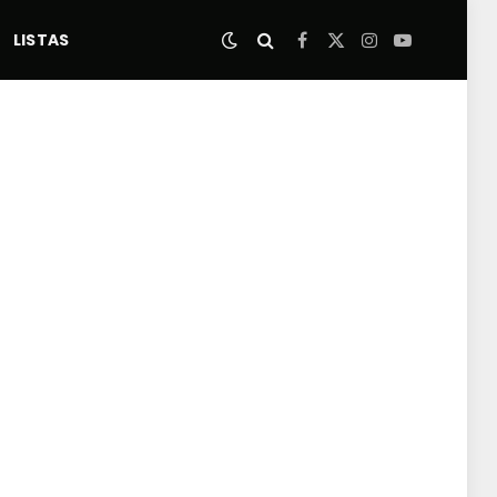
LISTAS
Facebook
X
Instagram
YouTube
(Twitter)