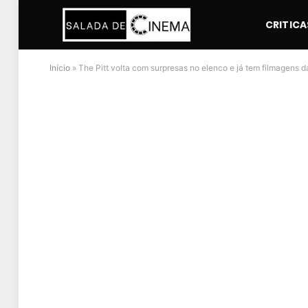
CRITICA
Início
»
The Pitt volta com surpresas no elenco e já tem filmagens