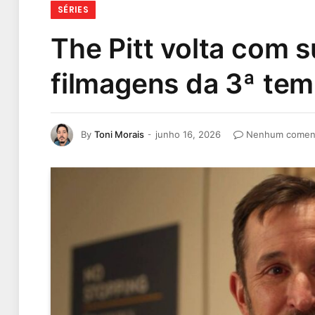
SÉRIES
The Pitt volta com s
filmagens da 3ª t
By
Toni Morais
junho 16, 2026
Nenhum coment