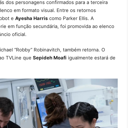
ás dos personagens confirmados para a terceira
enco em formato visual. Entre os retornos
bbot e
Ayesha Harris
como Parker Ellis. A
rie em função secundária, foi promovida ao elenco
cio oficial.
Michael “Robby” Robinavitch, também retorna. O
ao TVLine que
Sepideh Moafi
igualmente estará de