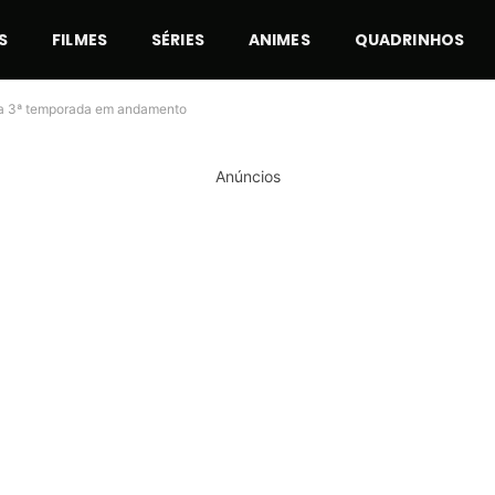
S
FILMES
SÉRIES
ANIMES
QUADRINHOS
 da 3ª temporada em andamento
Anúncios