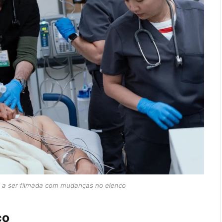
 a ser filmada com mudanças no elenco
co