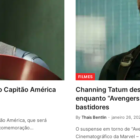
FILMES
do Capitão América
Channing Tatum des
enquanto “Avengers
bastidores
By
Thais Bentlin
janeiro 26, 20
tão América, que será
a comemoração…
O suspense em torno de “Ave
Cinematográfico da Marvel –