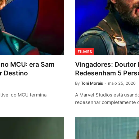
FILMES
e no MCU: era Sam
Vingadores: Doutor 
r Destino
Redesenham 5 Pers
By
Toni Morais
maio 25, 2026
tível do MCU termina
A Marvel Studios está usando
redesenhar completamente ci