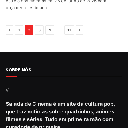
estreia nos cinemas em 26 de junho de 2026 com
orçamento estimado…
Previous
Next
…
1
2
3
4
11
SOBRE NÓS
//
Salada de Cinema é um site da cultura pop,
que traz notícias sobre quadrinhos, animes,
filmes e séries. Tudo em primeira mão com
curadoria de primeira.