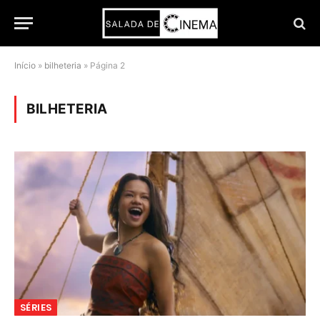
Início
»
bilheteria
»
Página 2
BILHETERIA
SÉRIES