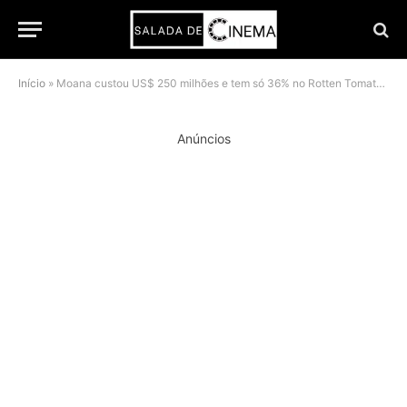
Início
»
Moana custou US$ 250 milhões e tem só 36% no Rotten Tomatoes
Anúncios