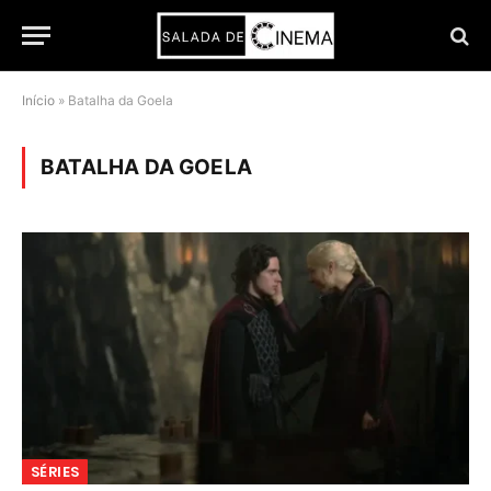
Início
»
Batalha da Goela
BATALHA DA GOELA
SÉRIES