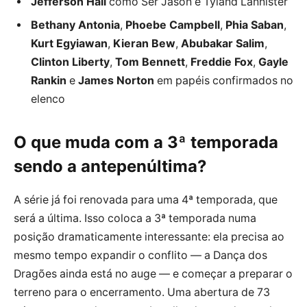
Jefferson Hall
como Ser Jason e Tyland Lannister
Bethany Antonia
,
Phoebe Campbell
,
Phia Saban
,
Kurt Egyiawan
,
Kieran Bew
,
Abubakar Salim
,
Clinton Liberty
,
Tom Bennett
,
Freddie Fox
,
Gayle
Rankin
e
James Norton
em papéis confirmados no
elenco
O que muda com a 3ª temporada
sendo a antepenúltima?
A série já foi renovada para uma 4ª temporada, que
será a última. Isso coloca a 3ª temporada numa
posição dramaticamente interessante: ela precisa ao
mesmo tempo expandir o conflito — a Dança dos
Dragões ainda está no auge — e começar a preparar o
terreno para o encerramento. Uma abertura de 73