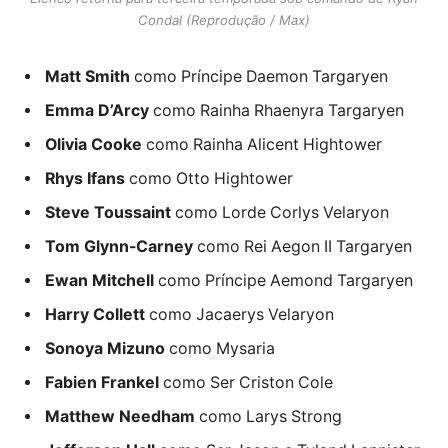
Condal (Reprodução / Max)
Matt Smith
como Príncipe Daemon Targaryen
Emma D’Arcy
como Rainha Rhaenyra Targaryen
Olivia Cooke
como Rainha Alicent Hightower
Rhys Ifans
como Otto Hightower
Steve Toussaint
como Lorde Corlys Velaryon
Tom Glynn-Carney
como Rei Aegon II Targaryen
Ewan Mitchell
como Príncipe Aemond Targaryen
Harry Collett
como Jacaerys Velaryon
Sonoya Mizuno
como Mysaria
Fabien Frankel
como Ser Criston Cole
Matthew Needham
como Larys Strong