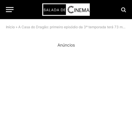
Início
»
A Casa do Dragão: primeiro episódio da 3ª temporada terá 73 minutos
Anúncios