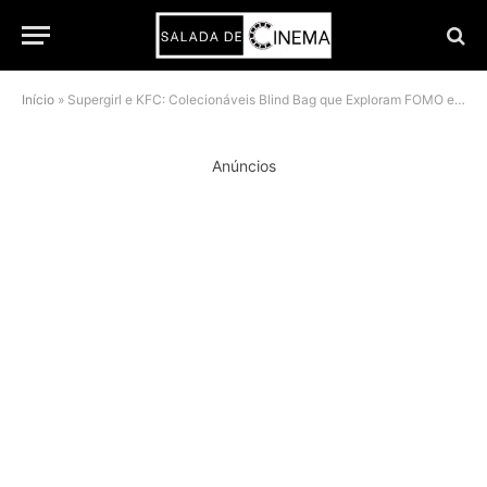
Início
»
Supergirl e KFC: Colecionáveis Blind Bag que Exploram FOMO em Junho de 2026
Anúncios