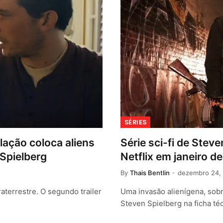
SÉRIES
lação coloca aliens
Série sci-fi de Steve
 Spielberg
Netflix em janeiro d
By
Thais Bentlin
dezembro 24,
aterrestre. O segundo trailer
Uma invasão alienígena, sob
Steven Spielberg na ficha té