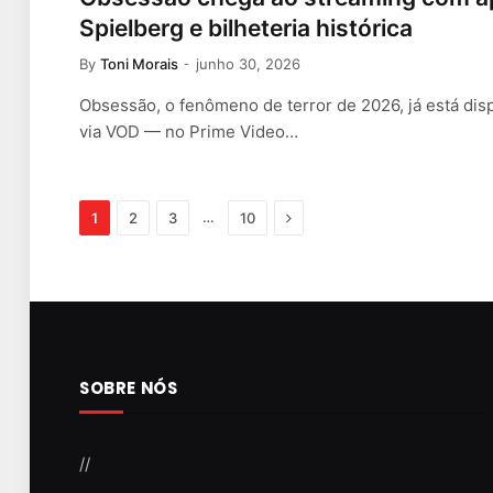
Spielberg e bilheteria histórica
By
Toni Morais
junho 30, 2026
Obsessão, o fenômeno de terror de 2026, já está disp
via VOD — no Prime Video…
Next
…
1
2
3
10
SOBRE NÓS
//