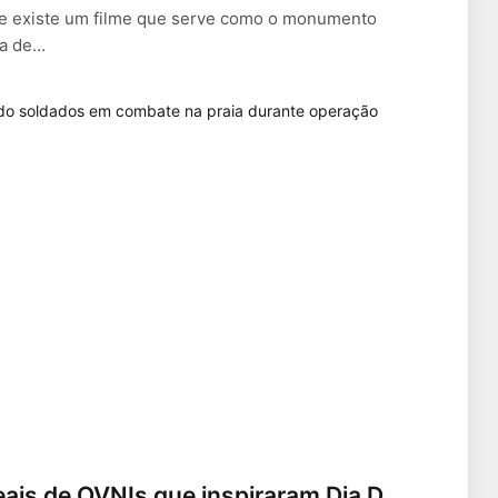
se existe um filme que serve como o monumento
ra de…
eais de OVNIs que inspiraram Dia D,