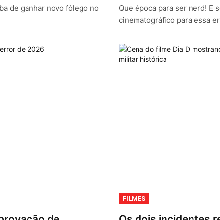
ba de ganhar novo fôlego no
Que época para ser nerd! E 
cinematográfico para essa e
FILMES
provação de
Os dois incidentes r