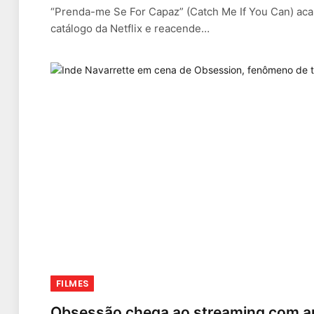
“Prenda-me Se For Capaz” (Catch Me If You Can) aca
catálogo da Netflix e reacende…
FILMES
Obsessão chega ao streaming com a