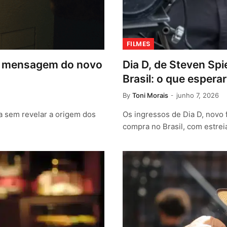
FILMES
ira mensagem do novo
Dia D, de Steven Sp
Brasil: o que esperar
By
Toni Morais
junho 7, 2026
na sem revelar a origem dos
Os ingressos de Dia D, novo 
compra no Brasil, com estre