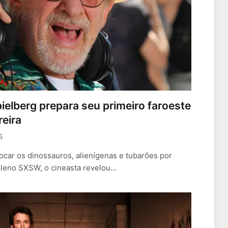
ielberg prepara seu primeiro faroeste
reira
6
ocar os dinossauros, alienígenas e tubarões por
 pleno SXSW, o cineasta revelou…