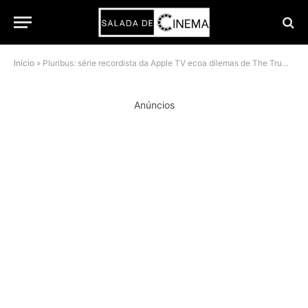
Início
»
Pluribus: série recordista da Apple TV ecoa dilemas de The Truman Show
Anúncios