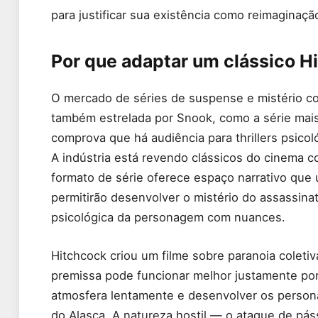
para justificar sua existência como reimaginaçã
Por que adaptar um clássico H
O mercado de séries de suspense e mistério c
também estrelada por Snook, como a série mais
comprova que há audiência para thrillers psicol
A indústria está revendo clássicos do cinema 
formato de série oferece espaço narrativo que u
permitirão desenvolver o mistério do assassina
psicológica da personagem com nuances.
Hitchcock criou um filme sobre paranoia coleti
premissa pode funcionar melhor justamente porq
atmosfera lentamente e desenvolver os person
do Alasca. A natureza hostil — o ataque de pá