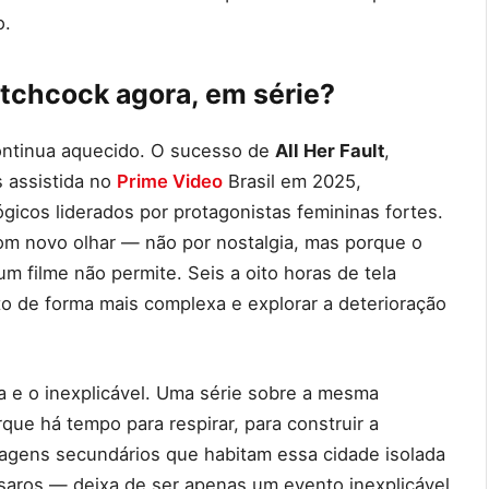
o.
itchcock agora, em série?
ontinua aquecido. O sucesso de
All Her Fault
,
 assistida no
Prime Video
Brasil em 2025,
ógicos liderados por protagonistas femininas fortes.
com novo olhar — não por nostalgia, mas porque o
m filme não permite. Seis a oito horas de tela
to de forma mais complexa e explorar a deterioração
va e o inexplicável. Uma série sobre a mesma
ue há tempo para respirar, para construir a
agens secundários que habitam essa cidade isolada
ssaros — deixa de ser apenas um evento inexplicável