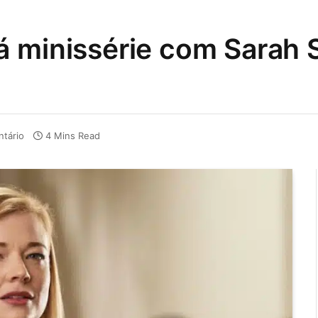
á minissérie com Sarah
tário
4 Mins Read