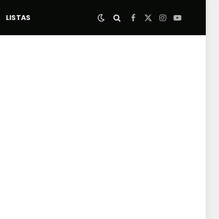
LISTAS
Facebook
X
Instagram
YouTube
(Twitter)