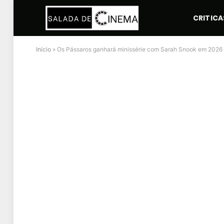
CRITICA
Início
»
Os Pássaros ganhará minissérie com Sarah Snook em 2026