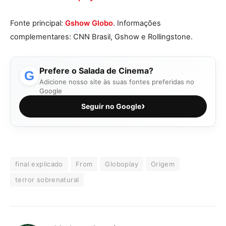
Fonte principal:
Gshow Globo
. Informações
complementares: CNN Brasil, Gshow e Rollingstone.
Prefere o Salada de Cinema?
G
Adicione nosso site às suas fontes preferidas no
Google
›
Seguir no Google
final explicado
From
Globoplay
Origem
terror sobrenatural