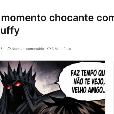
z momento chocante co
Luffy
26
Nenhum comentário
3 Mins Read