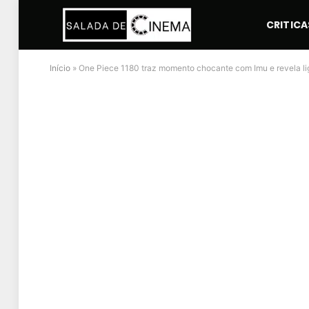
CRITICA
Início
»
One Piece 1180 traz momento chocante com Imu e revela l