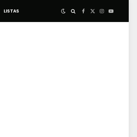
LISTAS
Facebook
X
Instagram
YouTube
(Twitter)