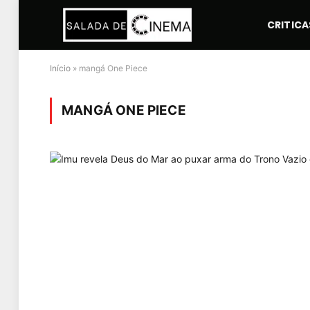
CRITICA
Início
»
mangá One Piece
MANGÁ ONE PIECE