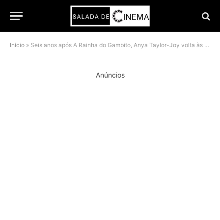
Início
»
Seis anos após A Rainha do Gambito, Anya Taylor-Joy volta às séries em Lucky
Anúncios