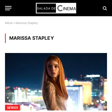
Início
»
Marissa Stapley
MARISSA STAPLEY
SÉRIES