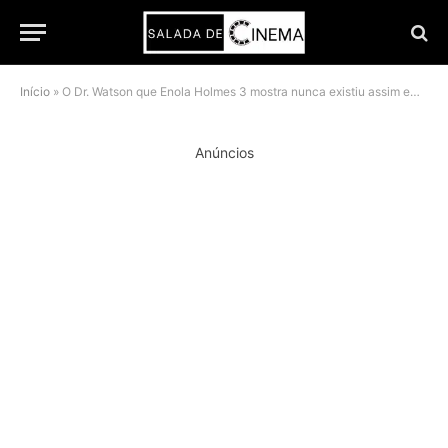
Início
»
O Dr. Watson que Enola Holmes 3 mostra nunca existiu assim em nenhuma outra versão
Anúncios