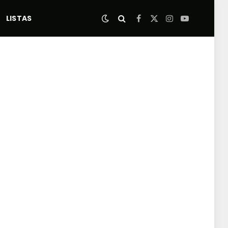
LISTAS
Facebook
X
Instagram
YouTube
(Twitter)