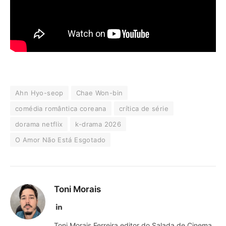
Ahn Hyo-seop
Chae Won-bin
comédia romântica coreana
crítica de série
dorama netflix
k-drama 2026
O Amor Não Está Esgotado
Toni Morais
LinkedIn
Toni Morais Ferreira editor do Salada de Cinema,