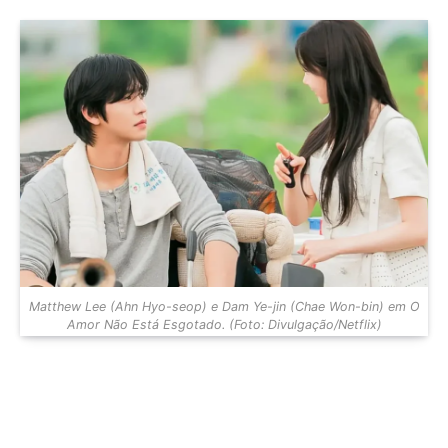
Matthew Lee (Ahn Hyo-seop) e Dam Ye-jin (Chae Won-bin) em O
Amor Não Está Esgotado. (Foto: Divulgação/Netflix)