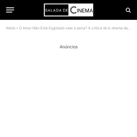
Início
»
O Amor Não Está Esgotado vale a pena? A crítica do k-drama da Netflix que transformou burnout em comédia romântica
Anúncios