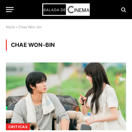
Início
»
Chae Won-bin
CHAE WON-BIN
CRITICAS