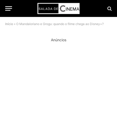
Início
»
O Mandaloriano e Grogu: quando o filme chega ao Disney+?
Anúncios