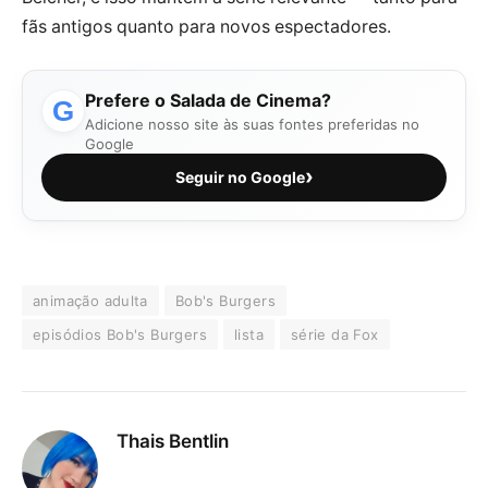
fãs antigos quanto para novos espectadores.
Prefere o Salada de Cinema?
G
Adicione nosso site às suas fontes preferidas no
Google
›
Seguir no Google
animação adulta
Bob's Burgers
episódios Bob's Burgers
lista
série da Fox
Thais Bentlin