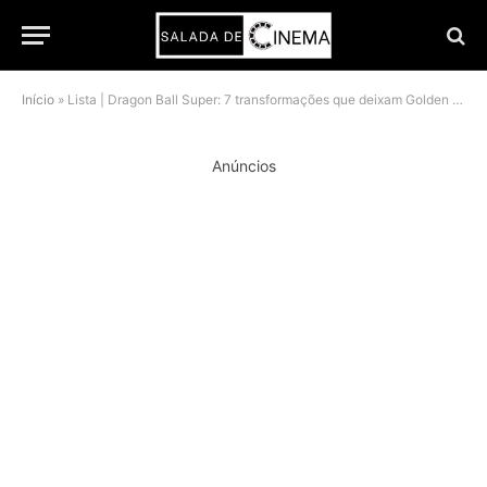
Início
»
Lista | Dragon Ball Super: 7 transformações que deixam Golden Frieza no chinelo
Anúncios