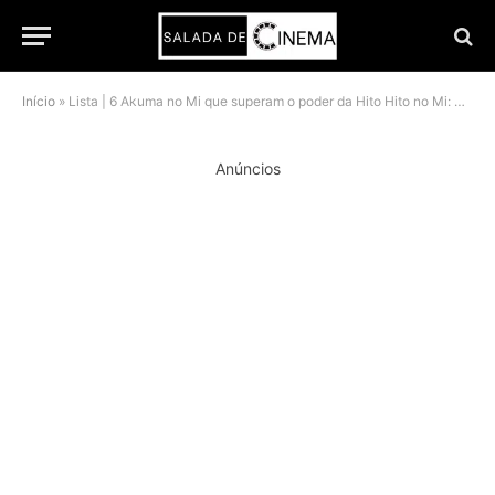
Início
»
Lista | 6 Akuma no Mi que superam o poder da Hito Hito no Mi: Modelo Nika
Anúncios