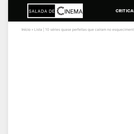
CRITICA
Início
»
Lista | 10 séries quase perfeitas que caíram no esquecimen