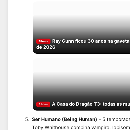
Ray Gunn ficou 30 anos na gaveta
Filmes
de 2026
A Casa do Dragão T3: todas as mud
Séries
Ser Humano (Being Human)
– 5 temporad
Toby Whithouse combina vampiro, lobisome