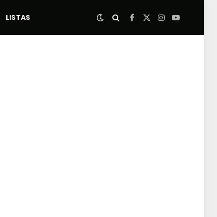
LISTAS
Facebook
X
Instagram
YouTube
(Twitter)