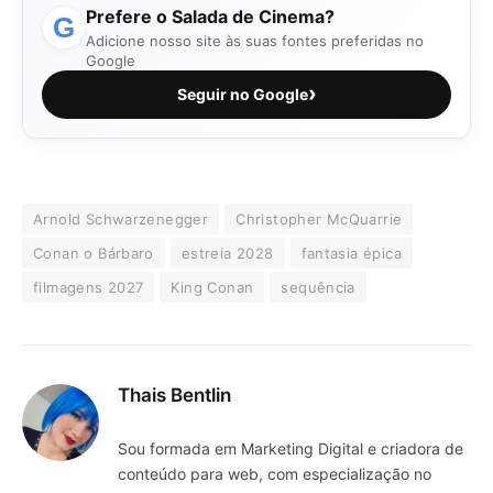
Prefere o Salada de Cinema?
G
Adicione nosso site às suas fontes preferidas no
Google
›
Seguir no Google
Arnold Schwarzenegger
Christopher McQuarrie
Conan o Bárbaro
estreia 2028
fantasia épica
filmagens 2027
King Conan
sequência
Thais Bentlin
Sou formada em Marketing Digital e criadora de
conteúdo para web, com especialização no