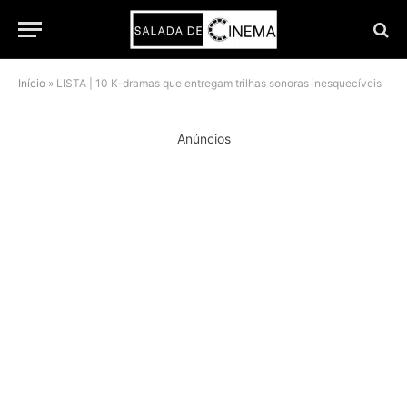
Início
»
LISTA | 10 K-dramas que entregam trilhas sonoras inesquecíveis
Anúncios