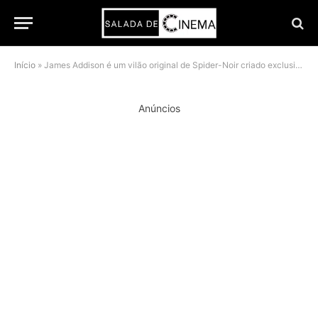
Início
»
James Addison é um vilão original de Spider-Noir criado exclusivamente para a série
Anúncios