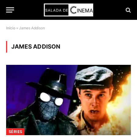
Início
»
James Addison
JAMES ADDISON
SÉRIES